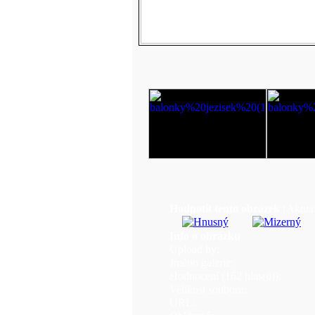
Hodnotit tento obrázek
(Aktual
Info o obrázku
Upload by:
Jméno galerie:
Hodnocení (162 hlas(ů)):
Velikost souboru:
URL: