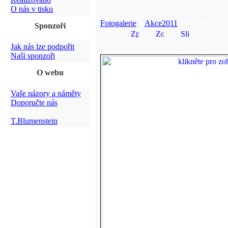
O nás v tisku
Fotogalerie
>
Akce2011
> Pouštění bal
Sponzoři
Jak nás lze podpořit
Naši sponzoři
O webu
Vaše názory a náměty
Doporučte nás
Webmaster:
T.Blumenstein