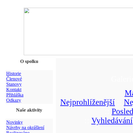
O spolku
Historie
Galeri
Členové
Stanovy
Kontakt
Ma
Přihláška
Odkazy
Nejprohlíženější
::
Ne
::
Posle
Naše aktivity
::
Vyhledávání
Novinky
Návrhy na okrášlení
Realizováno