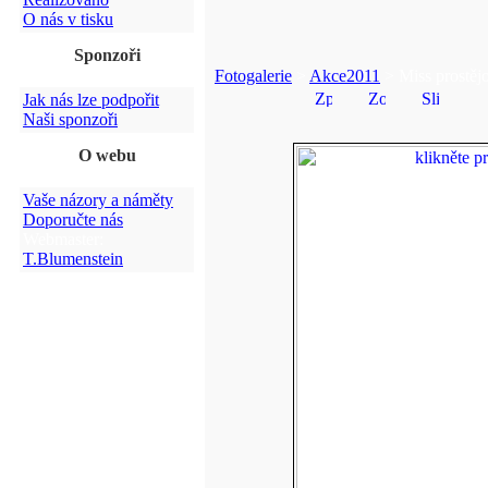
O nás v tisku
Sponzoři
Fotogalerie
>
Akce2011
> Miss prostějo
Jak nás lze podpořit
Naši sponzoři
O webu
Vaše názory a náměty
Doporučte nás
Webmaster:
T.Blumenstein