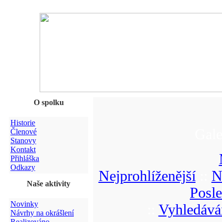
O spolku
Historie
Gale
Členové
Stanovy
Kontakt
Přihláška
Odkazy
Nejprohlíženější
::
N
Naše aktivity
Posl
Novinky
::
Vyhledává
Návrhy na okrášlení
Realizováno