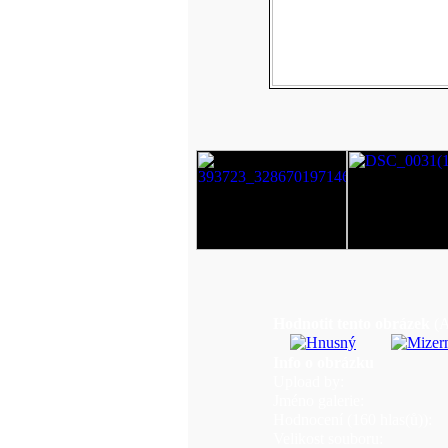
Hodnotit tento obrázek
(A
Info o obrázku
Upload by:
Jméno galerie:
Hodnocení (160 hlas(ů)):
Velikost souboru: