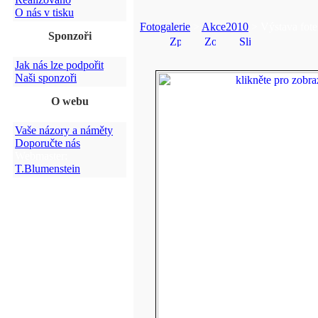
O nás v tisku
Fotogalerie
>
Akce2010
> Výstava fote
Sponzoři
Jak nás lze podpořit
Naši sponzoři
O webu
Vaše názory a náměty
Doporučte nás
Webmaster:
T.Blumenstein