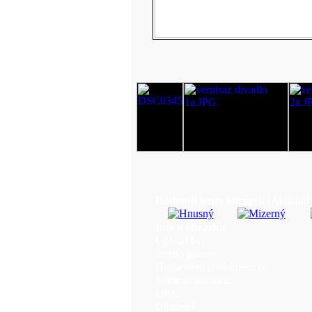
Hodnotit tento obrázek
(Aktualní 
Info o obrázku
Upload by:
Jméno galerie:
Hodnocení (188 hlas(ů)):
Velikost souboru:
URL:
Oblíbené: