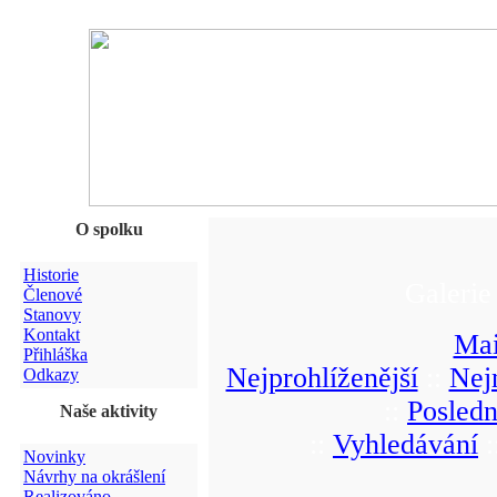
O spolku
Historie
Galerie
Členové
Stanovy
Kontakt
Mai
Přihláška
Nejprohlíženější
::
Nej
Odkazy
::
Posledn
Naše aktivity
::
Vyhledávání
:
Novinky
Návrhy na okrášlení
Realizováno