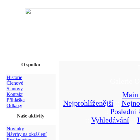
O spolku
Historie
Galerie O
Členové
Stanovy
Main
Kontakt
Přihláška
Nejprohlíženější
::
Nejno
Odkazy
::
Poslední
Naše aktivity
::
Vyhledávání
::
Novinky
Návrhy na okrášlení
Realizováno