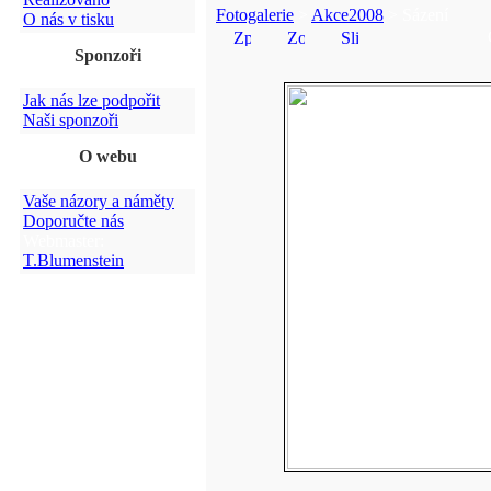
Fotogalerie
>
Akce2008
> Sázení
O nás v tisku
Sponzoři
Jak nás lze podpořit
Naši sponzoři
O webu
Vaše názory a náměty
Doporučte nás
Webmaster:
T.Blumenstein