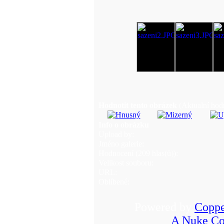
Hodnotit tento obrázek
(Aktualní hodn
Info o obrázku
Upload by:
Jméno galerie:
Hodnocení (209 hlas(ů)):
Velikost souboru:
URL:
Oblíbené:
Powered by
Coppe
A Nuke Co