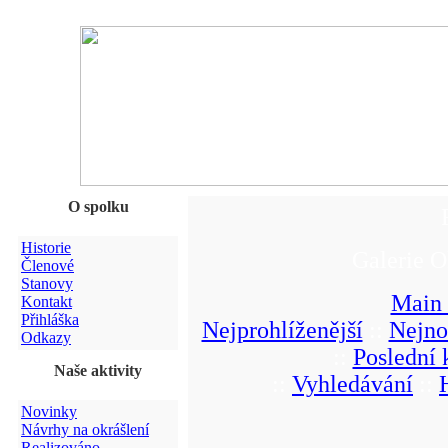
O spolku
Historie
Galerie O
Členové
Stanovy
Main
Kontakt
Přihláška
Nejprohlíženější
::
Nejno
Odkazy
::
Poslední
Naše aktivity
::
Vyhledávání
::
Novinky
Návrhy na okrášlení
Realizováno