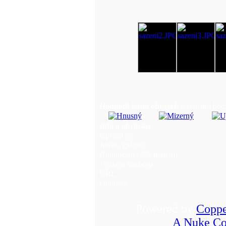
Hodnotit tento obrázek
(Aktualní hodn
Info o obrázku
Upload by:
Jméno galerie:
Hodnocení (209 hlas(ů)):
Velikost souboru:
URL:
Oblíbené:
Powered by
Coppe
A Nuke Co