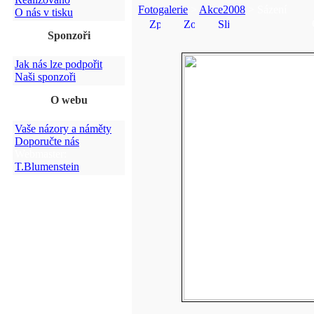
Fotogalerie
>
Akce2008
> Sázení
O nás v tisku
Sponzoři
Jak nás lze podpořit
Naši sponzoři
O webu
Vaše názory a náměty
Doporučte nás
Webmaster:
T.Blumenstein