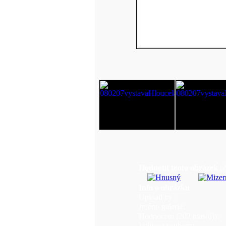
Hodnotit tento obrázek
(
Info o obrázku
Upload by:
Jméno galerie:
Hodnocení (202 hlas(ů)):
Velikost souboru: