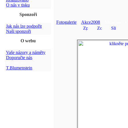
O nás v tisku
Sponzoři
Fotogalerie
>
Akce2008
> Muzeum - Vý
Jak nás lze podpořit
Naši sponzoři
O webu
Vaše názory a náměty
Doporučte nás
Webmaster:
T.Blumenstein