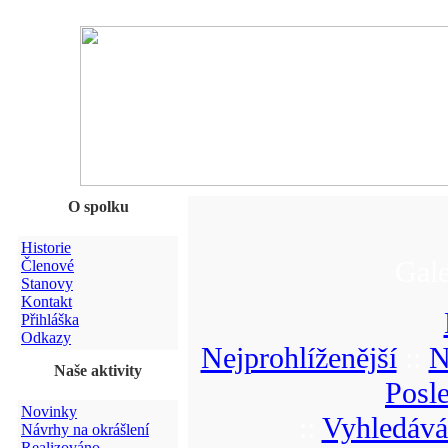
O spolku
Historie
Gale
Členové
Stanovy
Kontakt
Přihláška
Odkazy
Nejprohlíženější
::
N
Naše aktivity
Posl
Novinky
::
Vyhledává
Návrhy na okrášlení
Realizováno