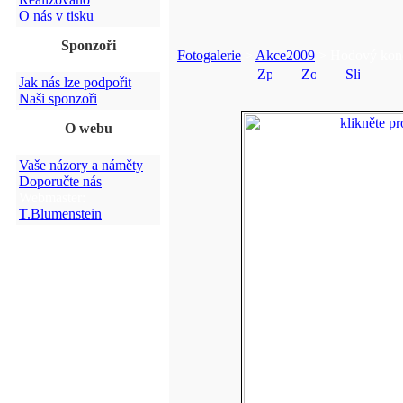
O nás v tisku
Sponzoři
Fotogalerie
>
Akce2009
> Hodový konc
Jak nás lze podpořit
Naši sponzoři
O webu
Vaše názory a náměty
Doporučte nás
Webmaster:
T.Blumenstein