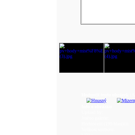
Hodnotit tento obrázek
(A
Info o obrázku
Upload by:
Jméno galerie:
Hodnocení (199 hlas(ů)):
Velikost souboru: