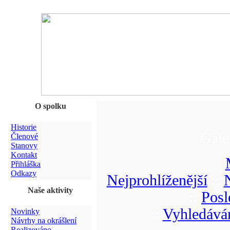
O spolku
Historie
Gale
Členové
Stanovy
Kontakt
Přihláška
Odkazy
Nejprohlíženější
::
Naše aktivity
::
Posl
::
Vyhledává
Novinky
Návrhy na okrášlení
Realizováno