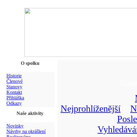
O spolku
Historie
Gale
Členové
Stanovy
Kontakt
Přihláška
Odkazy
Nejprohlíženější
::
N
Naše aktivity
Posl
Novinky
::
Vyhledává
Návrhy na okrášlení
Realizováno