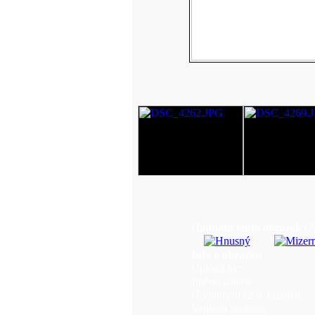
Hodnotit tento obrázek
(A
Info o obrázku
Upload by:
Jméno galerie:
Hodnocení (201 hlas(ů)):
Velikost souboru: