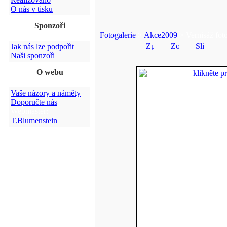
O nás v tisku
Sponzoři
Fotogalerie
>
Akce2009
> Vernisáž fot
Jak nás lze podpořit
Naši sponzoři
O webu
Vaše názory a náměty
Doporučte nás
Webmaster:
T.Blumenstein