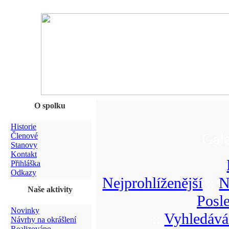
O spolku
Historie
Gale
Členové
Stanovy
Kontakt
Přihláška
Odkazy
Nejprohlíženější
::
N
Naše aktivity
Posl
Novinky
::
Vyhledává
Návrhy na okrášlení
Realizováno