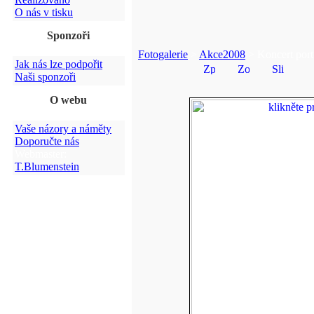
O nás v tisku
Sponzoři
Fotogalerie
>
Akce2008
> Koncert port
Jak nás lze podpořit
Naši sponzoři
O webu
Vaše názory a náměty
Doporučte nás
Webmaster:
T.Blumenstein