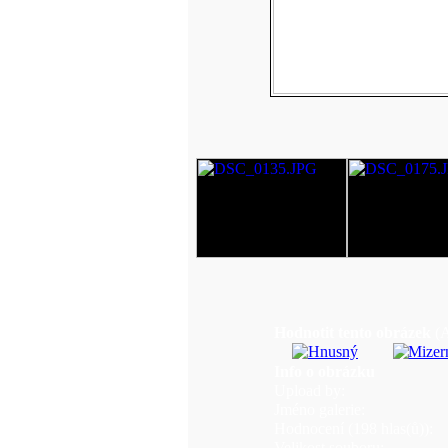
Hodnotit tento obrázek
(
Info o obrázku
Upload by:
Jméno galerie:
Hodnocení (198 hlas(ů)):
Velikost souboru: