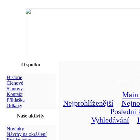
O spolku
Historie
Galerie O
Členové
Stanovy
Main
Kontakt
Přihláška
Nejprohlíženější
::
Nejno
Odkazy
::
Poslední
Naše aktivity
::
Vyhledávání
::
Novinky
Návrhy na okrášlení
Realizováno