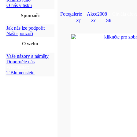
O nás v tisku
Fotogalerie
>
Akce2008
> Chvála dřev
Sponzoři
Jak nás lze podpořit
Naši sponzoři
O webu
Vaše názory a náměty
Doporučte nás
Webmaster:
T.Blumenstein