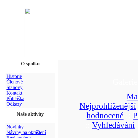
O spolku
Historie
Galeri
Členové
Stanovy
Kontakt
Ma
Přihláška
Odkazy
Nejprohlíženější
hodnocené
::
P
Naše aktivity
::
Vyhledávání
Novinky
Návrhy na okrášlení
Realizováno