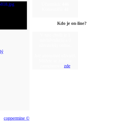
Účastníků:
446
Komentářů:
41
Kdo je on-line?
V tuto chvíli je 1
návštěvník(ů) a 0
uživatel(ů) online.
Jste anonymní uživatel.
Můžete se zdarma
zaregistrovat
zde
coppermine ©