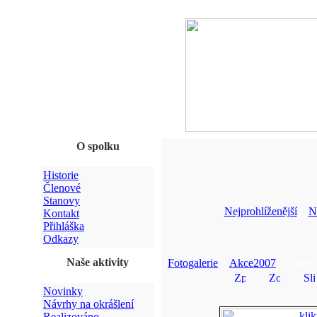
O spolku
Historie
Členové
Stanovy
Nejprohlíženější
::
N
Kontakt
Přihláška
Odkazy
Naše aktivity
Fotogalerie
>
Akce2007
> Slavno
Novinky
Návrhy na okrášlení
Realizováno