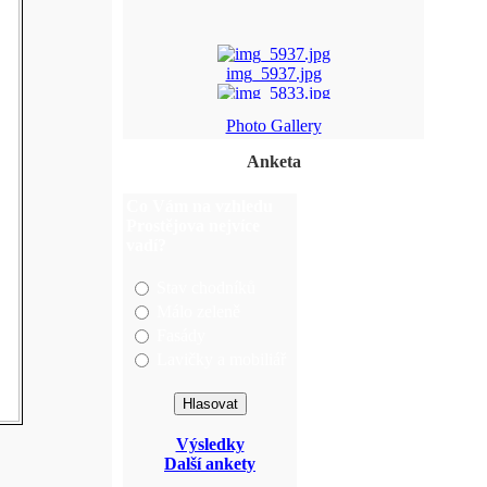
img_5937.jpg
img_5833.jpg
Photo Gallery
Anketa
p%F8ehl%EDdka+nedomo ...
img_5790.jpg
Co Vám na vzhledu
Prostějova nejvíce
vadí?
Stav chodníků
Málo zeleně
Fasády
Lavičky a mobiliář
Výsledky
Další ankety