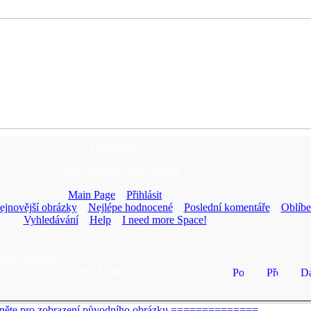
Fotogalerie
Galerie Okrašlovacího spolku
Main Page
::
Přihlásit
ejnovější obrázky
::
Nejlépe hodnocené
::
Poslední komentáře
::
Oblíbe
::
Vyhledávání
::
Help
::
I need more Space!
::
stní zahajení
OBRÁZEK 31/151