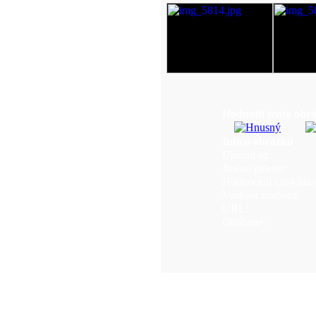
Hodnotit tento obr
Info o obrázku
Upload by:
Jméno galerie:
Hodnocení (204 hlas(
Velikost souboru:
URL:
Oblíbené: