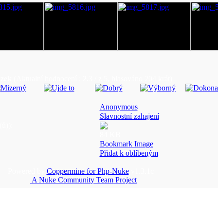
ázek
(Aktualní hodnocení : 2.3 / z 5, hlasováno 204 krát)
Anonymous
Slavnostní zahajení
ů)):
84 KB
Bookmark Image
Přidat k oblíbeným
Powered by
Coppermine for Php-Nuke
v1.3.1c
A Nuke Community Team Project