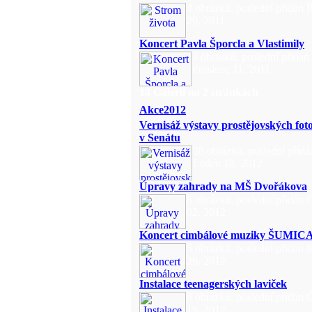
4 obrázků, poslední přidán 
29, 2011
Koncert Pavla Šporcla a Vlastimily
4 obrázků, poslední přidán
Prosinec 11, 2011
14 Galerií na 2 stránkách
Akce2012
Vernisáž výstavy prostějovských fot
v Senátu
28 obrázků, poslední přidá
Leden 18, 2012
Úpravy zahrady na MŠ Dvořákova
8 obrázků, poslední přidán
02, 2012
Koncert cimbálové muziky ŠUMIC
5 obrázků, poslední přidán 
29, 2012
Instalace teenagerských laviček
8 obrázků, poslední přidán 
19, 2012