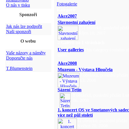
Fotogalerie
O nás v tisku
Kategorie
Sponzoři
Akce2007
Slavnostní zahajení
Jak nás lze podpořit
151 obrázků, poslední přid
Naši sponzoři
Říjen 10, 2007
O webu
2 Galerií na 1 stránkách
User galleries
This category contains 
Vaše názory a náměty
users.
Doporučte nás
Webmaster:
Akce2008
T.Blumenstein
Muzeum - Výstava Hloučela
7 obrázků, poslední přidá
13, 2008
Sázení Tetín
8 obrázků, poslední přidán Lis
06, 2008
1. koncert OS ve Smetanových sade
více než půl století
11 obrázků, poslední přidán
Květen 20, 2008