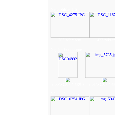
Nejprohlíženější
703 zobrazení
423 zobraz
Nejlépe hodnocené
2.56/5 (207 hlas(ů))
2.51/5 (207 hlas
Náhodné obrázky