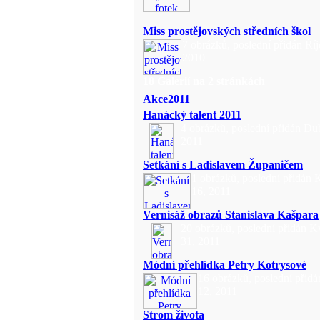
Miss prostějovských středních škol
7 obrázků, poslední přidán Říj
2010
18 Galerií na 2 stránkách
Akce2011
Hanácký talent 2011
4 obrázků, poslední přidán Du
2011
Setkání s Ladislavem Županičem
1 obrázků, poslední přidán 
16, 2011
Vernisáž obrazů Stanislava Kašpara
20 obrázků, poslední přidán K
31, 2011
Módní přehlídka Petry Kotrysové
16 obrázků, poslední přidá
12, 2011
Strom života