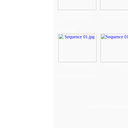
Sázení Vrahovice -
Sázení stromů 
Duben 23, 2013
Duben 15, 2
Nejnovější
Duben 23, 2013
Duben 23, 2
Nejnovější komentáře
Zde není obrázek kte