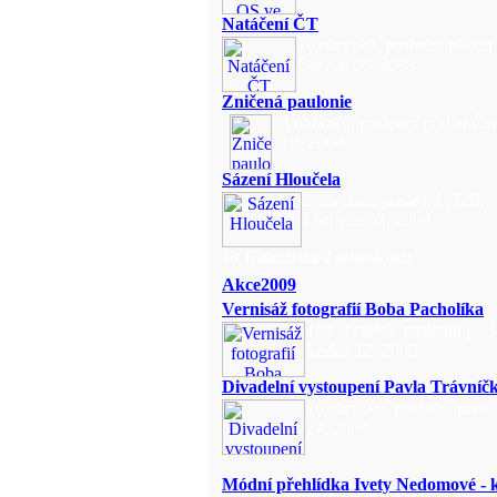
Natáčení ČT
10 obrázků, poslední přidán
Červen 06, 2008
Zničená paulonie
3 obrázků, poslední přidán Če
18, 2008
Sázení Hloučela
2 obrázků, poslední přidán
Listopad 03, 2008
13 Galerií na 2 stránkách
Akce2009
Vernisáž fotografií Boba Pacholíka
178 obrázků, poslední přid
Leden 12, 2009
Divadelní vystoupení Pavla Trávníč
16 obrázků, poslední přidá
24, 2009
Módní přehlídka Ivety Nedomové - 