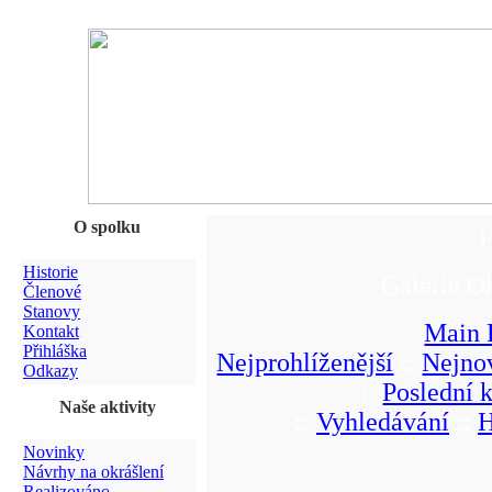
O spolku
F
Historie
Galerie O
Členové
Stanovy
Main 
Kontakt
Přihláška
Nejprohlíženější
::
Nejnov
Odkazy
::
Poslední 
Naše aktivity
::
Vyhledávání
::
H
Novinky
Návrhy na okrášlení
Realizováno