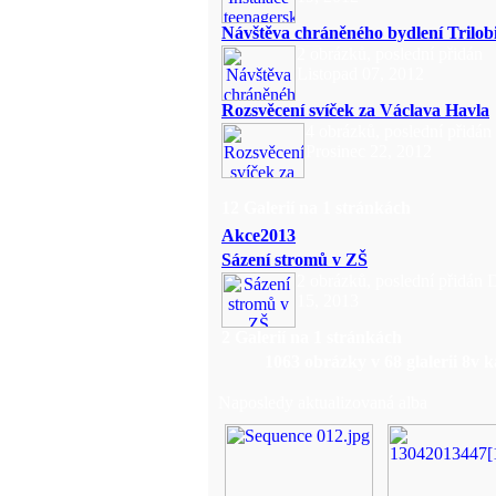
Návštěva chráněného bydlení Trilobi
2 obrázků, poslední přidán
Listopad 07, 2012
Rozsvěcení svíček za Václava Havla
4 obrázků, poslední přidán
Prosinec 22, 2012
12 Galerií na 1 stránkách
Akce2013
Sázení stromů v ZŠ
2 obrázků, poslední přidán
15, 2013
2 Galerií na 1 stránkách
1063
obrázky v
68
glalerii
8
v k
Naposledy aktualizovaná alba