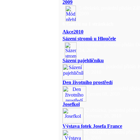
2009
5 obrázků, poslední přidán Zář
2009
6 Galerií na 1 stránkách
Akce2010
Sázení stromů u Hloučele
10 obrázků, poslední přidán 
24, 2010
Sázení pajehličníku
3 obrázků, poslední přidán 
19, 2010
Den životního prostředí
13 obrázků, poslední přidá
Červen 08, 2010
Josefkol
12 obrázků, poslední přidán
Červenec 26, 2010
Výstava fotek Josefa France
82 obrázků, poslední přidán 
11, 2010