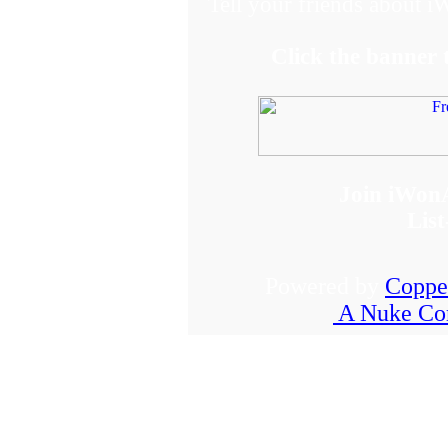
Tell your friends about 
Click the banner
Join iWon
List
Powered by
Coppe
A Nuke Co