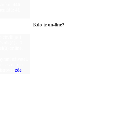
tníků:
446
entářů:
41
Kdo je on-line?
o chvíli je 1
ěvník(ů) a 0
el(ů) online.
nymní uživatel.
e se zdarma
istrovat
zde