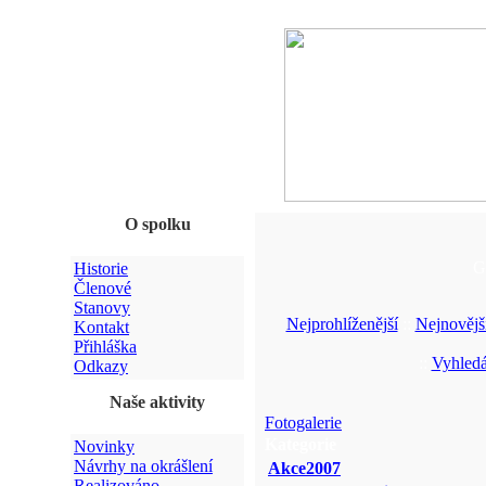
O spolku
G
Historie
Členové
Stanovy
Nejprohlíženější
::
Nejnovějš
Kontakt
Přihláška
::
Vyhledá
Odkazy
Naše aktivity
Fotogalerie
Kategorie
Novinky
Návrhy na okrášlení
Akce2007
Realizováno