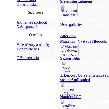
Slavnostní zahajení
O nás v tisku
151 obrázků, posled
Říjen 10, 2007
Sponzoři
2 Galerií na 1 stránkách
Jak nás lze podpořit
User galleries
This category con
Naši sponzoři
Coppermine users.
O webu
Akce2008
Muzeum - Výstava Hloučela
Vaše názory a náměty
7 obrázků, posledn
Doporučte nás
13, 2008
Webmaster:
T.Blumenstein
Sázení Tetín
8 obrázků, poslední př
06, 2008
1. koncert OS ve Smetanovýc
více než půl století
11 obrázků, poslední
Květen 20, 2008
Natáčení ČT
10 obrázků, poslední
Červen 06, 2008