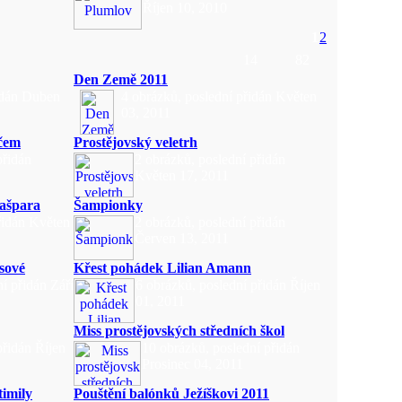
Říjen 10, 2010
1
2
14
82
Den Země 2011
idán Duben
4 obrázků, poslední přidán Květen
03, 2011
ičem
Prostějovský veletrh
přidán
2 obrázků, poslední přidán
Květen 17, 2011
Kašpara
Šampionky
řidán Květen
2 obrázků, poslední přidán
Červen 13, 2011
sové
Křest pohádek Lilian Amann
í přidán Září
6 obrázků, poslední přidán Říjen
01, 2011
Miss prostějovských středních škol
přidán Říjen
10 obrázků, poslední přidán
Prosinec 04, 2011
timily
Pouštění balónků Ježíškovi 2011