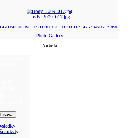
Hody_2009_017.jpg
309618_1970390588391 ...
Photo Gallery
img_5920.jpg
Anketa
DSC_0059.png
na vzhledu
va nejvíce
 chodníků
 zeleně
dy
čky a mobiliář
ýsledky
ší ankety