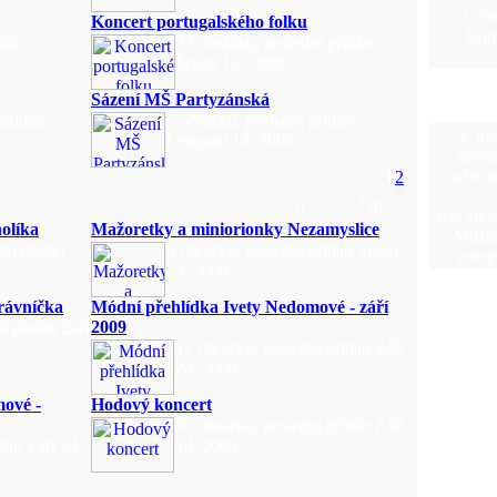
Účas
Koncert portugalského folku
Kom
idán
23 obrázků, poslední přidán
Srpen 14, 2008
Sázení MŠ Partyzánská
 přidán
6 obrázků, poslední přidán
V tut
Listopad 14, 2008
návšt
uživat
1
2
6
256
Jste ano
holíka
Mažoretky a miniorionky Nezamyslice
Můžet
ní přidán
9 obrázků, poslední přidán Srpen
zareg
28, 2009
rávníčka
Módní přehlídka Ivety Nedomové - září
2009
í přidán Září
12 obrázků, poslední přidán Září
24, 2009
ové -
Hodový koncert
36 obrázků, poslední přidán Září
dán Září 24,
14, 2009