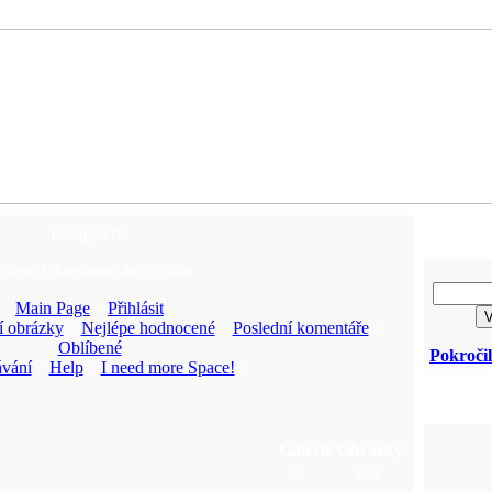
Fotogalerie
alerie Okrašlovacího spolku
Main Page
::
Přihlásit
í obrázky
::
Nejlépe hodnocené
::
Poslední komentáře
::
Oblíbené
Pokroči
vání
::
Help
::
I need more Space!
::
Galerie
Obrázky
2
168