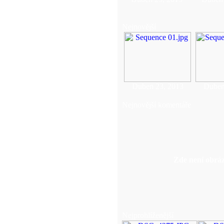
Nejnovější
Duben 23, 2013
Duben
Nejnovější komentáře
Zde není obráz
Nejprohlíženější