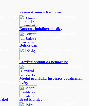
18
307
Sázení stromů v Plumlově
přidán Duben
4 obrázků, poslední přidán
Červen 08, 2010
Koncert cimbálové muziky
přidán
4 obrázků, poslední přidán
Květen 28, 2010
Dětský den
í přidán
12 obrázků, poslední přidán
Červen 29, 2010
Otevření vstupu do nemocnice
 přidán
5 obrázků, poslední přidán Září
03, 2010
Módní přehlídka Inspirace podzimními
květy
 přidán Září
70 obrázků, poslední přidán Září
13, 2010
 škol
Křest Plumlov
idán Říjen
3 obrázků, poslední přidán