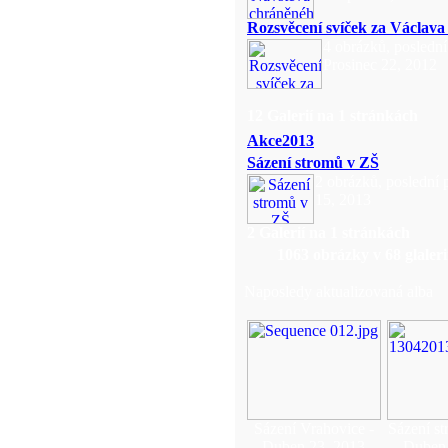
Rozsvěcení svíček za Václava
4 obrázků, poslední
Prosinec 22, 2012
12 Galerií na 1 stránkách
Akce2013
Sázení stromů v ZŠ
2 obrázků, poslední
15, 2013
2 Galerií na 1 stránkách
1063
obrázky v
68
glaler
Naposledy aktualizovaná alba
Sázení Vrahovice -
Sázení st
Duben 23, 2013
Duben 