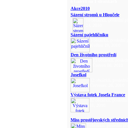
6 Galerií na 1 stránkách
Akce2010
Sázení stromů u Hloučele
10 obrázků, poslední 
24, 2010
Sázení pajehličníku
3 obrázků, poslední 
Květen 19, 2010
Den životního prostředí
13 obrázků, posledn
Červen 08, 2010
Josefkol
12 obrázků, poslední
Červenec 26, 2010
Výstava fotek Josefa France
82 obrázků, poslední
11, 2010
Miss prostějovských středních
7 obrázků, poslední př