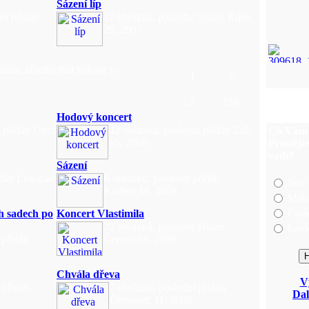
Sázení líp
ní přidán
17 obrázků, poslední přidán Říjen
29, 2007
tains albums that belong to
1
0
13
159
Hodový koncert
í přidán Únor
42 obrázků, poslední přidán Září
Co Vám 
15, 2008
Prostějo
vadí?
Sázení
idán Listopad
6 obrázků, poslední přidán
Stav
Květen 18, 2008
Málo
Fasá
h sadech po
Koncert Vlastimila
23 obrázků, poslední přidán
Lavi
 přidán
Červen 06, 2008
Chvála dřeva
V
 přidán
7 obrázků, poslední přidán
Dal
Červenec 11, 2008