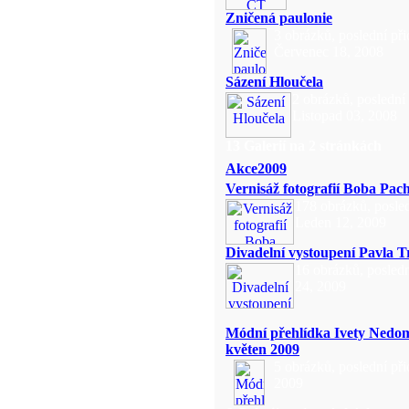
Zničená paulonie
3 obrázků, poslední př
Červenec 18, 2008
Sázení Hloučela
2 obrázků, poslední
Listopad 03, 2008
13 Galerií na 2 stránkách
Akce2009
Vernisáž fotografií Boba Pac
178 obrázků, posled
Leden 12, 2009
Divadelní vystoupení Pavla T
16 obrázků, posledn
24, 2009
Módní přehlídka Ivety Nedom
květen 2009
5 obrázků, poslední při
2009