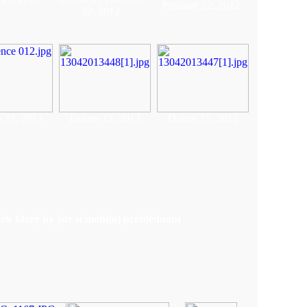
Prosinec 22, 2012
22, 2012
 23, 2013
Duben 15, 2013
Duben 15, 2013
ek který by jste si mohl(a) prohlédnout