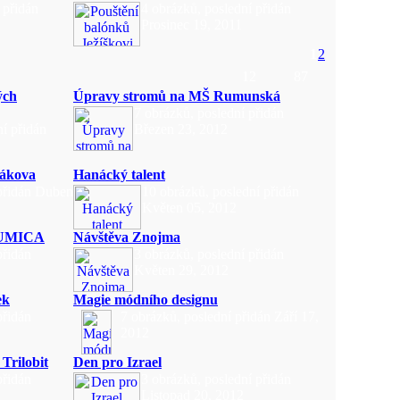
 přidán
4 obrázků, poslední přidán
Prosinec 19, 2011
1
2
12
87
ých
Úpravy stromů na MŠ Rumunská
7 obrázků, poslední přidán
í přidán
Březen 23, 2012
ákova
Hanácký talent
 přidán Duben
10 obrázků, poslední přidán
Květen 05, 2012
 ŠUMICA
Návštěva Znojma
přidán
3 obrázků, poslední přidán
Květen 29, 2012
ek
Magie módního designu
přidán
7 obrázků, poslední přidán Září 17,
2012
Trilobit
Den pro Izrael
přidán
3 obrázků, poslední přidán
Listopad 20, 2012