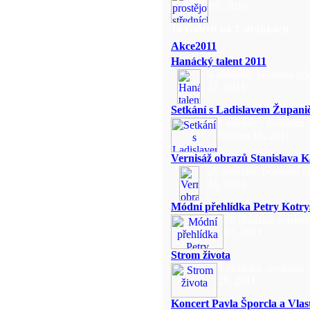
09, 2010
18 Galerií na 2 stránkách
Akce2011
Hanácký talent 2011
4 obrázků, poslední př
17, 2011
Setkání s Ladislavem Župan
1 obrázků, poslední 
Květen 16, 2011
Vernisáž obrazů Stanislava 
20 obrázků, poslední p
31, 2011
Módní přehlídka Petry Kotry
16 obrázků, posledn
12, 2011
Strom života
4 obrázků, poslední 
29, 2011
Koncert Pavla Šporcla a Vlas