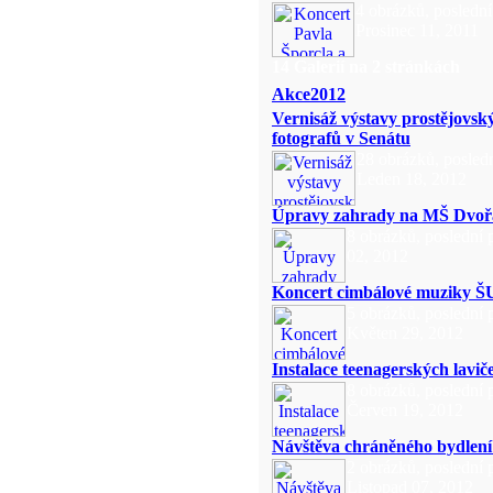
4 obrázků, poslední
Prosinec 11, 2011
14 Galerií na 2 stránkách
Akce2012
Vernisáž výstavy prostějovsk
fotografů v Senátu
28 obrázků, posledn
Leden 18, 2012
Úpravy zahrady na MŠ Dvoř
8 obrázků, poslední
02, 2012
Koncert cimbálové muziky
5 obrázků, poslední 
Květen 29, 2012
Instalace teenagerských lavič
8 obrázků, poslední 
Červen 19, 2012
Návštěva chráněného bydlení 
2 obrázků, poslední 
Listopad 07, 2012