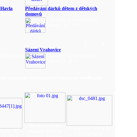
 Havla
Předávání dárků dětem z dětských
domovů
 přidán
2 obrázků, poslední přidán
Prosinec 22, 2012
2
4
Sázení Vrahovice
 přidán Duben
2 obrázků, poslední přidán
Duben 23, 2013
ii
8
v kategorii s
0
komentáři zobrazeno
44449
krát
Předávání dárků
Rozsvěcení svíček za
romů v ZŠ -
dětem z dětských
Václava Havla -
15, 2013
domovů - Prosinec